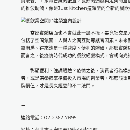
員取餐），水電管線的配置，良好的通風與足夠的倉
的推波助瀾，像是Just Kitchen這類型的全新的
當然實體店面也不會就此一蹶不振，畢竟社交是
包括了空間氛圍，人與人之間互動等感官因素。未來
靈廚房、得來速是一種速度、便利的體驗，那麼實體
而言之，後疫情時代成功的餐飲經營模式，會朝向光
彰顯便利？強調體驗？疫情之後，消費者行為模式
者，或是磨拳擦掌準備投入市場的創業者，都應該重
牌價值，才是長久經營的不二法門。
－
連絡電話：02-2362-7895
地址：台北市大安區泰順街44巷22號