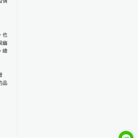
疫情
，也
說幽
。總
營
的品