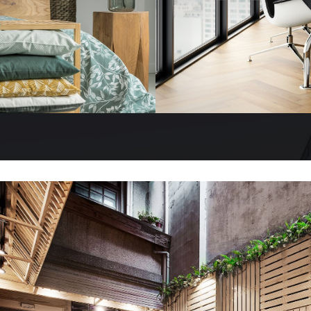
建榮，以精湛設計與極致工藝，鑄就不凡格