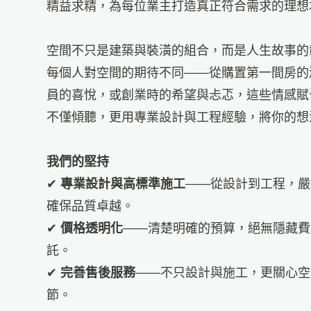
精益求精，為每位業主打造真正符合需求的理想
空間不只是建築與裝潢的組合，而是人生故事的
每個人對空間的期待不同——從購置第一間房的
員的喜悅，或創業時的希望與忐忑，這些情感賦
不僅傾聽，更用專業設計與工程經驗，將你的想
我們的堅持
✔
專業設計與高標準施工
——從設計到工程，嚴
確保品質卓越。
✔
價格透明化
——清楚明確的預算，絕無隱藏費
託。
✔
完善售後服務
——不只設計與施工，更關心空
節。