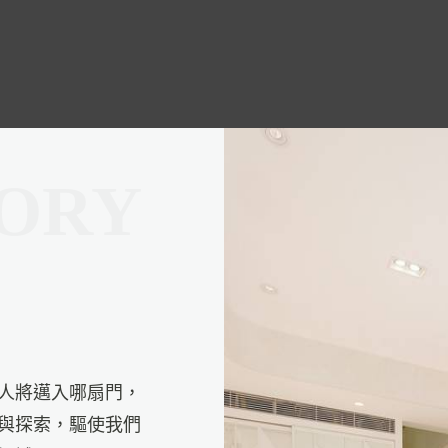
人將邁入哪扇門，
與探索，驅使我們