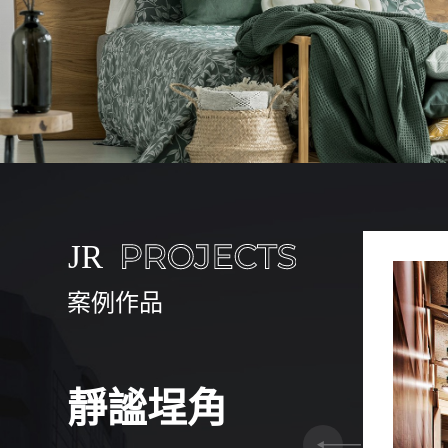
案例作品
靜謐埕角