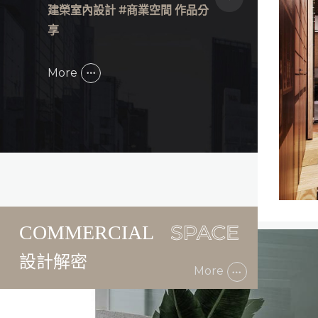
建榮室內設計 #商業空間 作品分
享
More
設計解密
More