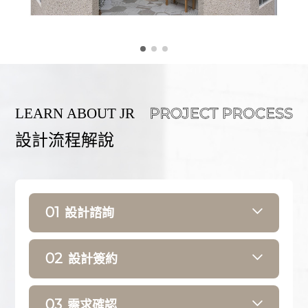
設計流程解說
01
設計諮詢
了解需求、預算
02
設計簽約
場勘丈量
設計流程說明
平面圖
03
需求確認
風格提案