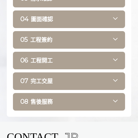
設計簽約
3D效果圖
申請使照圖
04
圖面確認
室内風格
材質設備挑選
平面套圖
討論定案
05
工程簽約
(水電、泥作、設備等)
立面圖套圖
工程報價定案
(系統櫃、材質標示等)
06
工程開工
工程簽約
初步工程估算
排定工程進度表
排定工程表
申請室内裝修
07
完工交屋
確認施作師傅
驗收交屋
08
售後服務
支付尾款
一年保固 終身保修