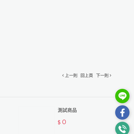
上一則
回上頁
下一則
測試商品
0
$