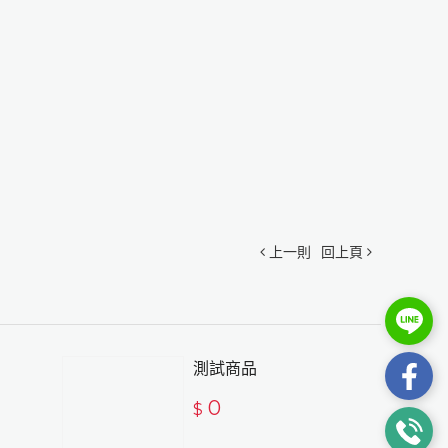
上一則
回上頁
測試商品
0
$