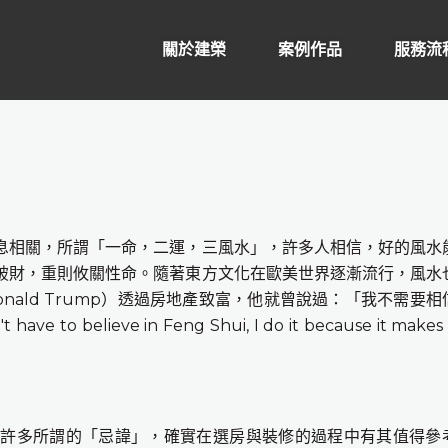
關於建榮
案例作品
服務流
息相關，所謂「一命，二運，三風水」，許多人相信，好的風水
破財，重則攸關性命。隨著東方文化在歐美世界逐漸流行，風水
onald Trump
）透過房地產致富，他就曾說過：「我不需要相
't have to believe in Feng Shui, I do it because it make
多所謂的「忌諱」，確實在選房與裝修的過程中有其值得參