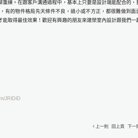
掉重練。在跟客戶溝通過程中，基本上只要是設計端能配合的，
代，有的物件格局先天條件不良，過小或不方正，都很難做到面
才能取得最佳效果！歡迎有興趣的朋友來建榮室內設計跟我們一
om/JRIDID
上一則
回上頁
下一