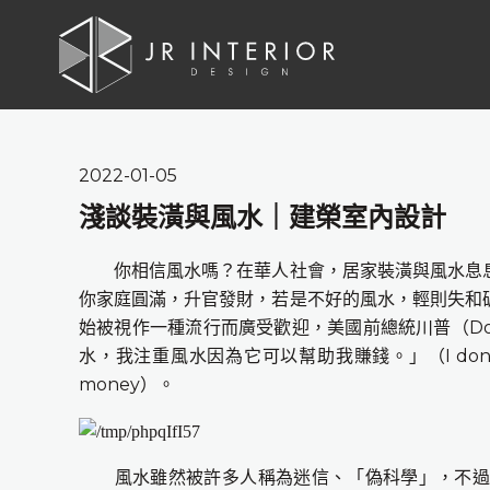
2022-01-05
淺談裝潢與風水｜建榮室內設計
你相信風水嗎？在華人社會，居家裝潢與風水息
你家庭圓滿，升官發財，若是不好的風水，輕則失和
D
始被視作一種流行而廣受歡迎，美國前總統川普（
I don
水，我注重風水因為它可以幫助我賺錢。」（
money
）。
風水雖然被許多人稱為迷信、「偽科學」，不過許