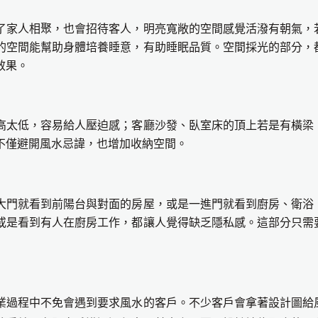
了家人相聚，也會招待客人，明亮寬敞的空間感覺活潑有朝氣，
的空間能幫助身體培養睡意，有助睡眠品質。空間採光的部分，
效果。
太低，容易給人壓迫感；客廳沙發、臥室床的頂上若是有橫梁
不僅避開風水忌諱，也增加收納空間。
門就看到前陽台與對面的房屋，或是一進門就看到廚房、衛浴
或是看到有人在廚房工作，都讓人覺得缺乏隱私感。這部分只需
過程中不免會遇到要求風水的客戶。不少客戶會拿著設計圖給