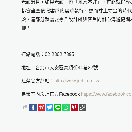
老師過目，如果老師一句「風水不好」，可能
就得砍
都會盡量依照客戶的需求執行。然而寸土寸金的時
顧，這部分就需要專業設計師與客戶間耐心溝通協調
聊！
連絡電話：02-2362-7895
地址：台北市大安區泰順街44巷22號
建榮官方網站：
http://www.jrid.com.tw/
建榮室內設計官方Facebook
https://www.facebook.c