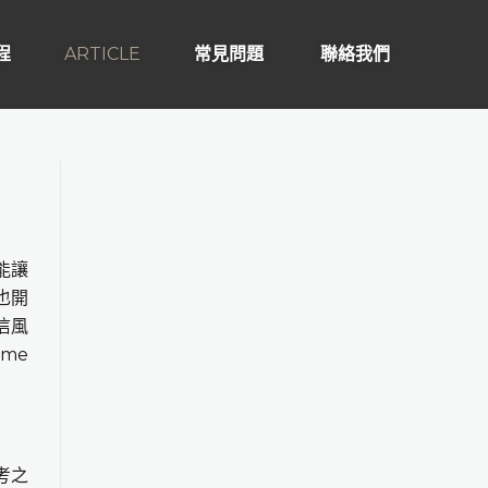
程
ARTICLE
常見問題
聯絡我們
能讓
也開
信風
s me
考之