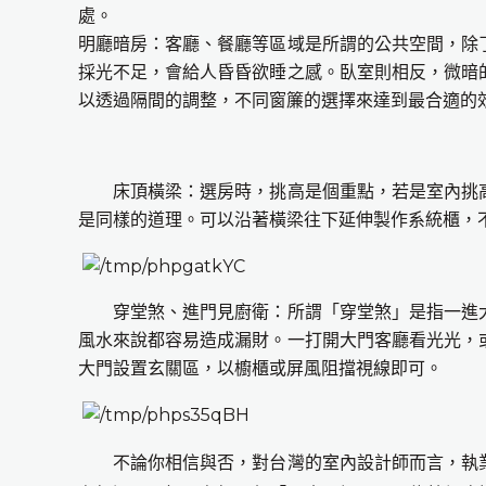
處。
明廳暗房：客廳、餐廳等區域是所謂的公共空間，除
採光不足，會給人昏昏欲睡之感。臥室則相反，微暗
以透過隔間的調整，不同窗簾的選擇來達到最合適的
床頂橫梁：選房時，挑高是個重點，若是室內挑高
是同樣的道理。可以沿著橫梁往下延伸製作系統櫃，
穿堂煞、進門見廚衛：所謂「穿堂煞」是指一進大
風水來說都容易造成漏財。一打開大門客廳看光光，
大門設置玄關區，以櫥櫃或屏風阻擋視線即可。
不論你相信與否，對台灣的室內設計師而言，執業