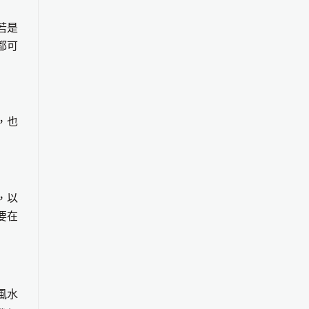
若是
都可
，也
，以
要在
風水