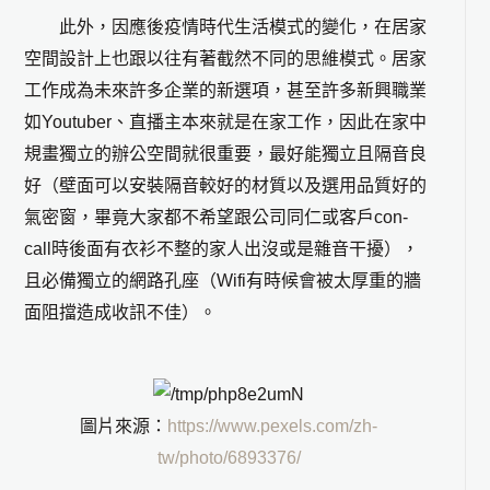
此外，因應後疫情時代生活模式的變化，在居家
空間設計上也跟以往有著截然不同的思維模式。居家
工作成為未來許多企業的新選項，甚至許多新興職業
如Youtuber、直播主本來就是在家工作，因此在家中
規畫獨立的辦公空間就很重要，最好能獨立且隔音良
好（壁面可以安裝隔音較好的材質以及選用品質好的
氣密窗，畢竟大家都不希望跟公司同仁或客戶con-
call時後面有衣衫不整的家人出沒或是雜音干擾），
且必備獨立的網路孔座（Wifi有時候會被太厚重的牆
面阻擋造成收訊不佳）。
圖片來源：
https://www.pexels.com/zh-
tw/photo/6893376/